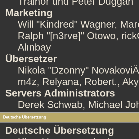
Trainor und Peter Duggan
Marketing
Will "Kindred" Wagner, Mar
Ralph "[n3rve]" Otowo, ric
Alınbay
Übersetzer
Nikola "Dzonny" NovakoviÄ
m4z, Relyana, Robert., Ak
Servers Administrators
Derek Schwab, Michael Joh
Deutsche Übersetzung
Deutsche Übersetzung