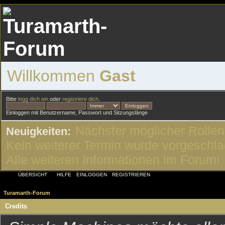
Willkommen
Gast
Bitte
logg dich ein
oder
registriere dich
.
Einloggen mit Benutzername, Passwort und Sitzungslänge
Nächster möglicher Rollen
Neuigkeiten:
Kein weiterer Termin wurde vorgeschl
Alle weiteren Informationen im Forum!
ÜBERSICHT
HILFE
EINLOGGEN
REGISTRIEREN
Turamarth-Forum
Credits