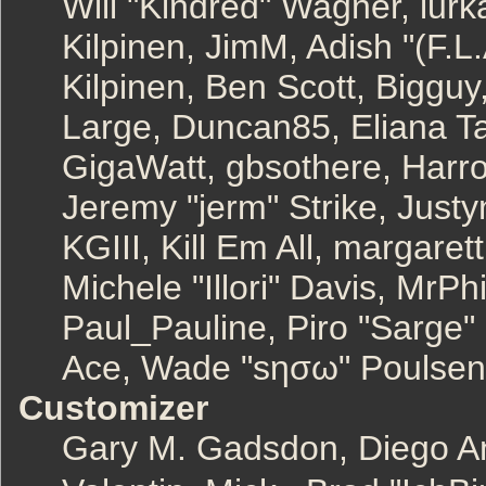
Will "Kindred" Wagner, lurka
Kilpinen, JimM, Adish "(F.L.
Kilpinen, Ben Scott, Biggu
Large, Duncan85, Eliana T
GigaWatt, gbsothere, Harro
Jeremy "jerm" Strike, Just
KGIII, Kill Em All, margaret
Michele "Illori" Davis, MrPhi
Paul_Pauline, Piro "Sarge"
Ace, Wade "sησω" Poulsen,
Customizer
Gary M. Gadsdon, Diego A