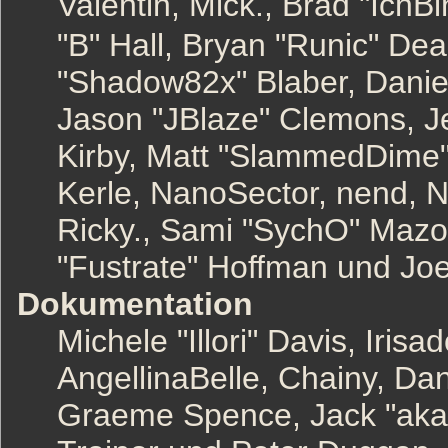
Valentin, Mick., Brad "I
"B" Hall, Bryan "Runic" Dea
"Shadow82x" Blaber, Danie
Jason "JBlaze" Clemons, Je
Kirby, Matt "SlammedDime
Kerle, NanoSector, nend, Ni
Ricky., Sami "SychO" Mazo
"Fustrate" Hoffman und Joe
Dokumentation
Michele "Illori" Davis, Iri
AngellinaBelle, Chainy, Dan
Graeme Spence, Jack "aka