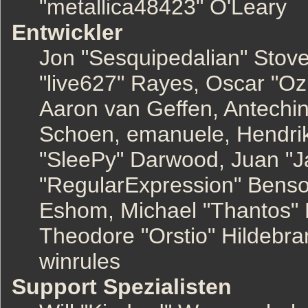
"metallica48423" O'Leary
Entwickler
Jon "Sesquipedalian" Stove
"live627" Rayes, Oscar "O
Aaron van Geffen, Antechinu
Schoen, emanuele, Hendrik
"SleePy" Darwood, Juan "J
"RegularExpression" Benso
Eshom, Michael "Thantos" M
Theodore "Orstio" Hildebra
winrules
Support Spezialisten