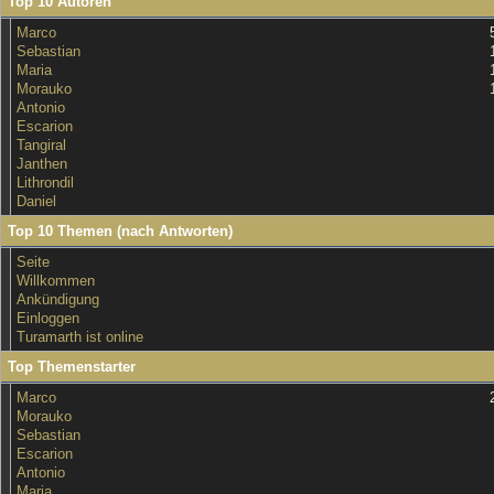
Top 10 Autoren
Marco
Sebastian
Maria
Morauko
Antonio
Escarion
Tangiral
Janthen
Lithrondil
Daniel
Top 10 Themen (nach Antworten)
Seite
Willkommen
Ankündigung
Einloggen
Turamarth ist online
Top Themenstarter
Marco
Morauko
Sebastian
Escarion
Antonio
Maria