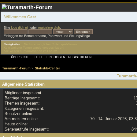
Willkommen
Gast
Bitte
logg dich ein
oder
registriere dich
.
Einloggen mit Benutzername, Passwort und Sitzungslänge
Nächster möglicher Rollenspiel-Termin:
Neuigkeiten:
Kein weiterer Termin wurde vorgeschlagen!
Alle weiteren Informationen im Forum!
ÜBERSICHT
HILFE
EINLOGGEN
REGISTRIEREN
Turamarth-Forum
>
Statistik-Center
Turamarth-
Allgemeine Statistiken
Mitglieder insgesamt:
Beiträge insgesamt:
1
Themen insgesamt:
Kategorien insgesamt:
Benutzer online:
Am meisten online:
70 - 14. Januar 2026, 03:
Heute online:
Seitenaufrufe insgesamt:
84