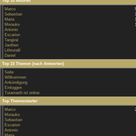
Top 10 Autoren
Marco
Sebastian
Maria
Morauko
Antonio
Escarion
Tangiral
Janthen
Lithrondil
Daniel
Top 10 Themen (nach Antworten)
Seite
Willkommen
Ankündigung
Einloggen
Turamarth ist online
Top Themenstarter
Marco
Morauko
Sebastian
Escarion
Antonio
Maria