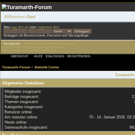
Willkommen
Gast
Bitte
logg dich ein
oder
registriere dich
.
Einloggen mit Benutzername, Passwort und Sitzungslänge
Nächster möglicher Rollenspiel-Termin:
Neuigkeiten:
Kein weiterer Termin wurde vorgeschlagen!
Alle weiteren Informationen im Forum!
ÜBERSICHT
HILFE
EINLOGGEN
REGISTRIEREN
Turamarth-Forum
>
Statistik-Center
Turamarth-
Allgemeine Statistiken
Mitglieder insgesamt:
Beiträge insgesamt:
1
Themen insgesamt:
Kategorien insgesamt:
Benutzer online:
Am meisten online:
70 - 14. Januar 2026, 03:
Heute online:
Seitenaufrufe insgesamt:
84