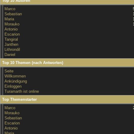
Top 10 Autoren
Marco
Sebastian
Maria
Morauko
Antonio
Escarion
Tangiral
Janthen
Lithrondil
Daniel
Top 10 Themen (nach Antworten)
Seite
Willkommen
Ankündigung
Einloggen
Turamarth ist online
Top Themenstarter
Marco
Morauko
Sebastian
Escarion
Antonio
Maria