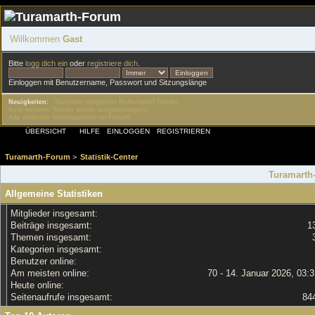
Willkommen
Gast
Bitte
logg dich ein
oder
registriere dich
.
Einloggen mit Benutzername, Passwort und Sitzungslänge
Nächster möglicher Rollenspiel-Termin:
Neuigkeiten:
Kein weiterer Termin wurde vorgeschlagen!
Alle weiteren Informationen im Forum!
ÜBERSICHT
HILFE
EINLOGGEN
REGISTRIEREN
Turamarth-Forum
>
Statistik-Center
Turamarth-
Allgemeine Statistiken
Mitglieder insgesamt:
Beiträge insgesamt:
1
Themen insgesamt:
Kategorien insgesamt:
Benutzer online:
Am meisten online:
70 - 14. Januar 2026, 03:
Heute online:
Seitenaufrufe insgesamt:
84