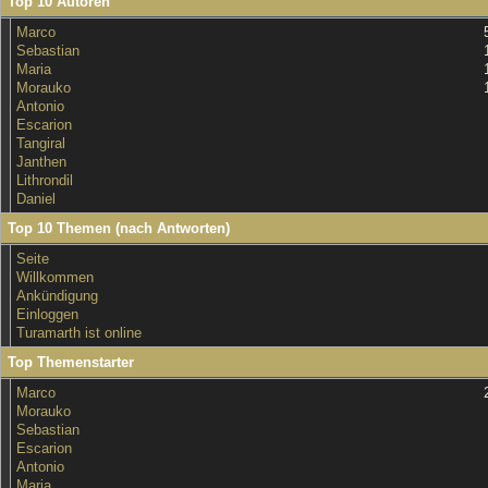
Top 10 Autoren
Marco
Sebastian
Maria
Morauko
Antonio
Escarion
Tangiral
Janthen
Lithrondil
Daniel
Top 10 Themen (nach Antworten)
Seite
Willkommen
Ankündigung
Einloggen
Turamarth ist online
Top Themenstarter
Marco
Morauko
Sebastian
Escarion
Antonio
Maria