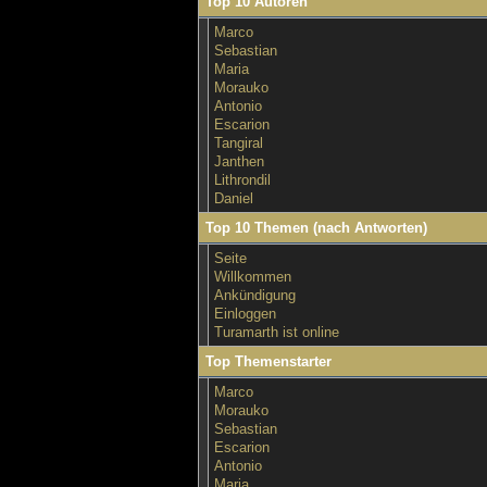
Top 10 Autoren
Marco
Sebastian
Maria
Morauko
Antonio
Escarion
Tangiral
Janthen
Lithrondil
Daniel
Top 10 Themen (nach Antworten)
Seite
Willkommen
Ankündigung
Einloggen
Turamarth ist online
Top Themenstarter
Marco
Morauko
Sebastian
Escarion
Antonio
Maria