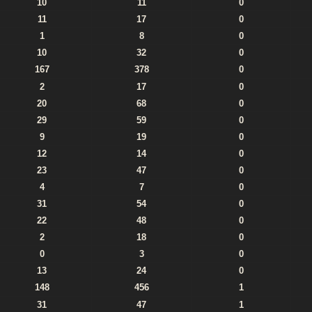
10
11
0
11
17
0
1
8
0
10
32
0
167
378
0
2
17
0
20
68
0
29
59
0
9
19
0
12
14
0
23
47
0
4
7
0
31
54
0
22
48
0
2
18
0
0
3
0
13
24
0
148
456
1
31
47
1