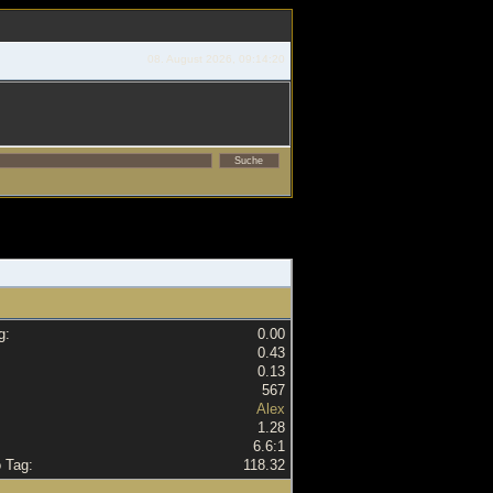
08. August 2026, 09:14:20
g:
0.00
0.43
0.13
567
Alex
1.28
6.6:1
o Tag:
118.32