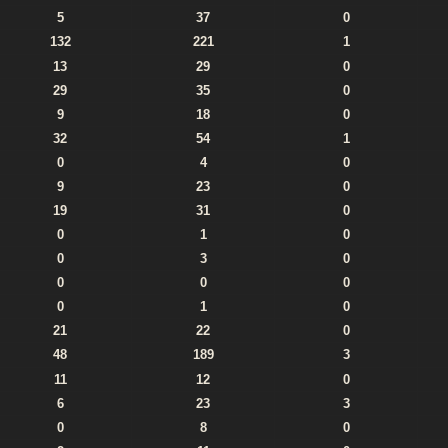
5
37
0
132
221
1
13
29
0
29
35
0
9
18
0
32
54
1
0
4
0
9
23
0
19
31
0
0
1
0
0
3
0
0
0
0
0
1
0
21
22
0
48
189
3
11
12
0
6
23
3
0
8
0