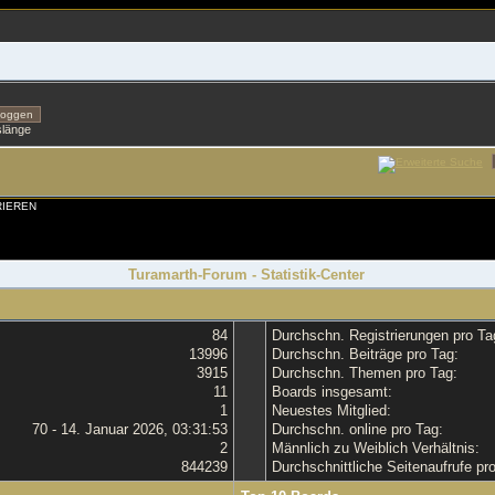
slänge
RIEREN
Turamarth-Forum - Statistik-Center
84
Durchschn. Registrierungen pro Ta
13996
Durchschn. Beiträge pro Tag:
3915
Durchschn. Themen pro Tag:
11
Boards insgesamt:
1
Neuestes Mitglied:
70 - 14. Januar 2026, 03:31:53
Durchschn. online pro Tag:
2
Männlich zu Weiblich Verhältnis:
844239
Durchschnittliche Seitenaufrufe pr