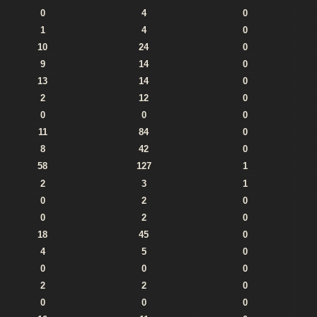
0
4
0
1
4
0
10
24
0
9
14
0
13
14
0
2
12
0
0
0
0
11
84
0
8
42
0
58
127
1
2
3
1
0
2
0
0
2
0
18
45
0
4
5
0
0
0
0
2
2
0
0
0
0