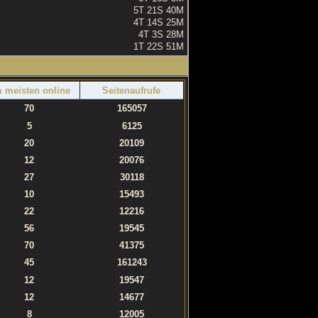
5T 21S 40M
4T 14S 25M
4T 3S 28M
1T 22S 51M
 meisten online
Seitenaufrufe
70
165057
5
6125
20
20109
12
20076
27
30118
10
15493
22
12216
56
19545
70
41375
45
161243
12
19547
12
14677
8
12005