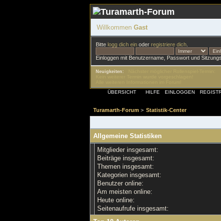
Willkommen
Gast
Bitte
logg dich ein
oder
registriere dich
.
Einloggen mit Benutzername, Passwort und Sitzung
Nächster möglicher Rollenspiel-Termin:
Neuigkeiten:
Kein weiterer Termin wurde vorgeschlagen!
Alle weiteren Informationen im Forum!
ÜBERSICHT
HILFE
EINLOGGEN
REGIST
Turamarth-Forum
>
Statistik-Center
Allgemeine Statistiken
Mitglieder insgesamt:
Beiträge insgesamt:
Themen insgesamt:
Kategorien insgesamt:
Benutzer online:
Am meisten online:
Heute online:
Seitenaufrufe insgesamt: