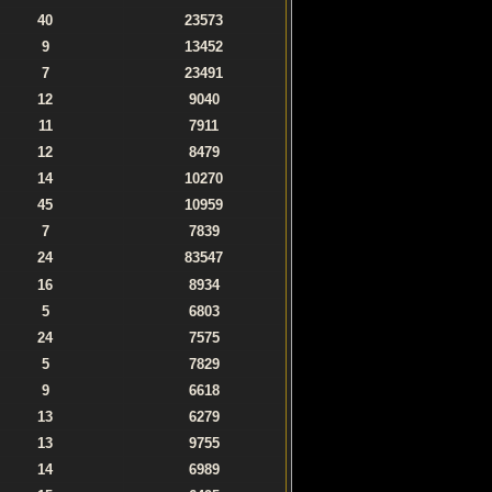
40
23573
9
13452
7
23491
12
9040
11
7911
12
8479
14
10270
45
10959
7
7839
24
83547
16
8934
5
6803
24
7575
5
7829
9
6618
13
6279
13
9755
14
6989