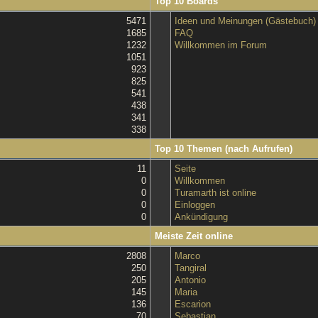
Top 10 Boards
5471
Ideen und Meinungen (Gästebuch)
1685
FAQ
1232
Willkommen im Forum
1051
923
825
541
438
341
338
Top 10 Themen (nach Aufrufen)
11
Seite
0
Willkommen
0
Turamarth ist online
0
Einloggen
0
Ankündigung
Meiste Zeit online
2808
Marco
250
Tangiral
205
Antonio
145
Maria
136
Escarion
70
Sebastian