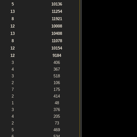
5
10136
13
11254
8
11921
12
10008
13
10408
8
11078
12
10154
12
9184
3
406
4
367
3
518
2
106
7
175
2
414
1
48
3
376
4
205
2
73
5
469
6
534