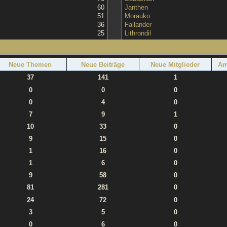
60
Janthen
51
Morauko
36
Fallander
25
Lithrondil
Neue Themen
Neue Beiträge
Neue Mitglieder
Am
37
141
1
0
0
0
0
4
0
7
9
1
10
33
0
9
15
0
1
16
0
1
6
0
9
58
0
81
281
0
24
72
0
3
5
0
0
6
0