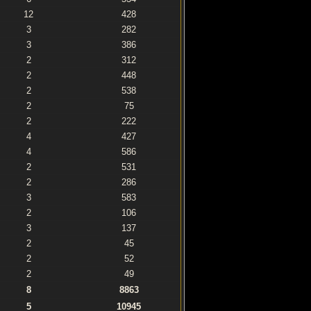
12
428
3
282
3
386
2
312
2
448
2
538
2
75
2
222
4
427
4
586
2
531
2
286
3
583
2
106
3
137
2
45
2
52
2
49
8
8863
5
10945