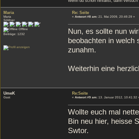
Wenn du schon hinfällst, dann versuch
Maria
Re: Seite
Maria
«
Antwort #8 am:
21. Mai 2009, 20:46:29 »
Söldner
Nun, es sollte nun wi
Offline
Beiträge: 1232
beobachten in welch 
zunahm.
Weiterhin eine herzli
UmeK
Re:Seite
Gast
«
Antwort #9 am:
13. Januar 2012, 10:41:32 
Wollte euch mal nette
Bin neu hier, heisse
Swtor.