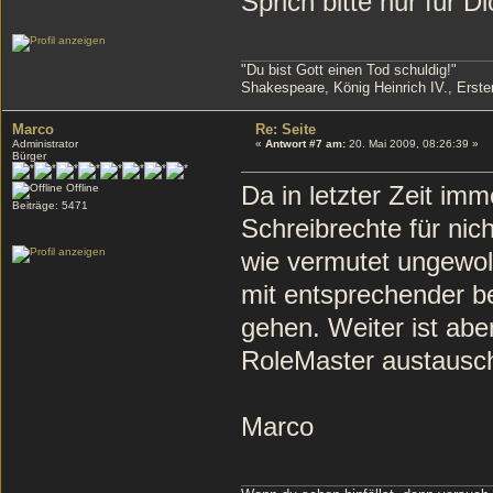
Sprich bitte nur für D
"Du bist Gott einen Tod schuldig!"
Shakespeare, König Heinrich IV., Erster
Marco
Re: Seite
Administrator
«
Antwort #7 am:
20. Mai 2009, 08:26:39 »
Bürger
Da in letzter Zeit im
Offline
Beiträge: 5471
Schreibrechte für ni
wie vermutet ungewoll
mit entsprechender be
gehen. Weiter ist abe
RoleMaster austausch
Marco