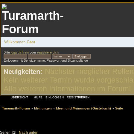
Willkommen
Gast
Bitte
logg dich ein
oder
registriere dich
.
Einloggen mit Benutzername, Passwort und Sitzungslänge
Nächster möglicher Rollen
Neuigkeiten:
Kein weiterer Termin wurde vorgeschl
Alle weiteren Informationen im Forum!
ÜBERSICHT
HILFE
EINLOGGEN
REGISTRIEREN
Turamarth-Forum
>
Meinungen
>
Ideen und Meinungen (Gästebuch)
>
Seite
Seiten: [
1
]
Nach unten